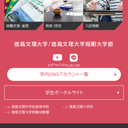
就職支援・進路
教育/研究
入試情報
徳島文理大学/徳島文理大学短期大学部
公式YouTube
公式LINE
学内SNSアカウント一覧
学生ポータルサイト
徳島文理中学校
高等学校
徳島文理小学校
徳島文理大学
附属幼稚園