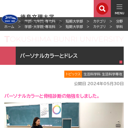
MENU
ホーム
学部・大学院・専攻科
短期大学部
カテゴリ
分野
ホーム
学部・大学院・専攻科
短期大学部
カテゴリ
学科
パーソナルカラーとドレス
トピックス
生活科学科 生活科学専攻
公開日 2024年05月30日
パーソナルカラーと骨格診断の勉強をしました。