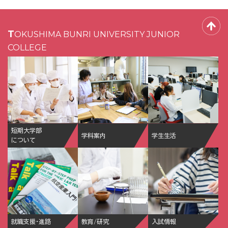
TOKUSHIMA BUNRI UNIVERSITY JUNIOR
COLLEGE
短期大学部
学科案内
学生生活
について
就職支援・進路
教育/研究
入試情報