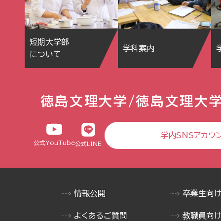
短期大学部
学科案内
について
徳島文理大学/徳島文理大
学内SNSアカウ
公式YouTube
公式LINE
情報公開
卒業生向
よくあるご質問
教職員向