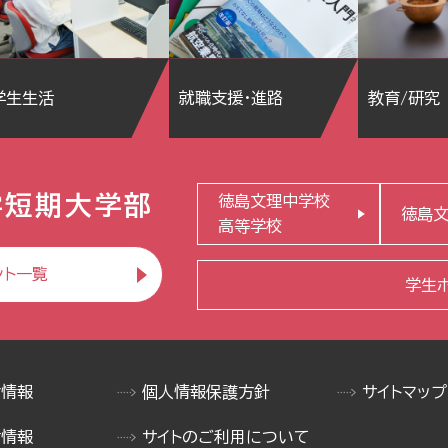
学生生活
就職支援・進路
教育/研究
学短期大学部
徳島文理中学校
徳島
高等学校
ント一覧
学生
け情報
個人情報保護方針
サイトマップ
け情報
サイトのご利用について