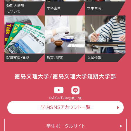
短期大学部
学科案内
学生生活
について
就職支援・進路
教育/研究
入試情報
徳島文理大学/徳島文理大学短期大学部
公式YouTube
公式LINE
学内SNSアカウント一覧
学生ポータルサイト