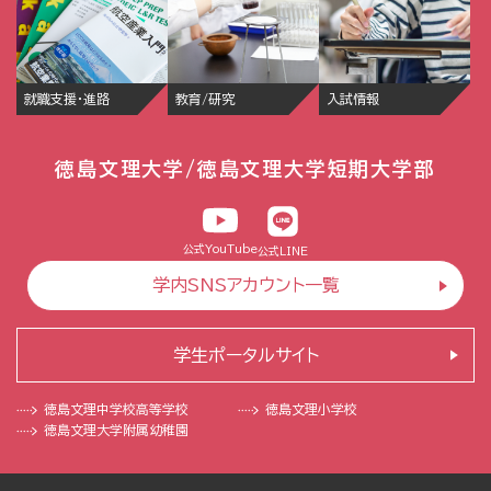
就職支援・進路
教育/研究
入試情報
徳島文理大学/徳島文理大学短期大学部
公式YouTube
公式LINE
学内SNSアカウント一覧
学生ポータルサイト
徳島文理中学校
高等学校
徳島文理小学校
徳島文理大学
附属幼稚園