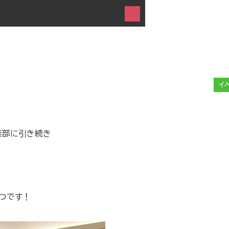
イ
倶楽部に引き続き
つです！