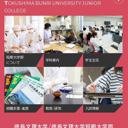
TOKUSHIMA BUNRI UNIVERSITY JUNIOR
COLLEGE
短期大学部
学科案内
学生生活
について
就職支援・進路
教育/研究
入試情報
徳島文理大学/徳島文理大学短期大学部