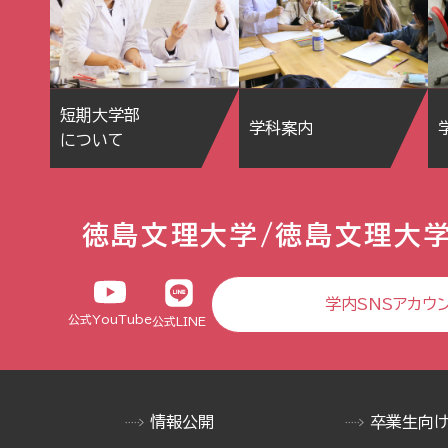
短期大学部
学科案内
について
徳島文理大学/徳島文理大
学内SNSアカウ
公式YouTube
公式LINE
情報公開
卒業生向