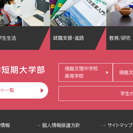
学生生活
就職支援・進路
教育/研究
学短期大学部
徳島文理中学校
徳島
高等学校
ント一覧
学生
け情報
個人情報保護方針
サイトマップ