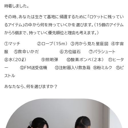
時着しました。
その時、あなたは生きて基地に帰還するために「ロケットに残ってい
るアイテム」の中から何を持っていくかを選びます。（15個のアイテム
から5個まで、持っていく優先順位と理由も考えます。）
①マッチ ②ロープ（15ｍ） ③月から見た星座図 ④宇宙
服 ⑤救命いかだ ⑥方位磁石 ⑦パラシュート
⑧水（20ℓ） ⑨照明弾 ⑩酸素ボンベ（２本） ⑪ヒータ
ー ⑫FM送受信機 ⑬注射器入り救急箱 ⑭粉ミルク ⑮ピ
ストル
あなたなら、何を選びますか？