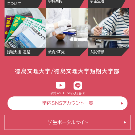
学科案内
学生生活
について
就職支援・進路
教育/研究
入試情報
徳島文理大学/徳島文理大学短期大学部
公式YouTube
公式LINE
学内SNSアカウント一覧
学生ポータルサイト