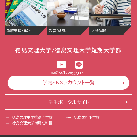
就職支援・進路
教育/研究
入試情報
徳島文理大学/徳島文理大学短期大学部
公式YouTube
公式LINE
学内SNSアカウント一覧
学生ポータルサイト
徳島文理中学校
高等学校
徳島文理小学校
徳島文理大学
附属幼稚園