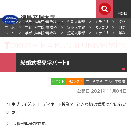
MENU
ホーム
学部・大学院・専攻科
短期大学部
カテゴリ
タグ
ホーム
学部・大学院・専攻科
短期大学部
カテゴリ
分野
ホーム
学部・大学院・専攻科
短期大学部
カテゴリ
学科
結婚式場見学パートⅡ
イベント
トピックス
生活科学科 生活科学専攻
公開日 2021年11月04日
1年生ブライダルコーディネート授業で、ときわ様の式場見学に行い
ました。
今回は樫野俱楽部です。