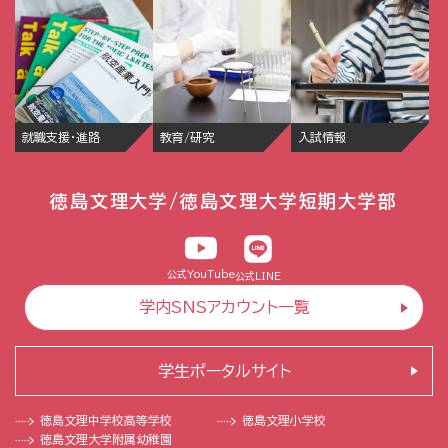
就職支援・進路
教育/研究
入試情報
徳島文理大学/徳島文理大学短期大学部
公式YouTube
公式LINE
学内SNSアカウント一覧
学生ポータルサイト
徳島文理中学校
高等学校
徳島文理小学校
徳島文理大学
附属幼稚園