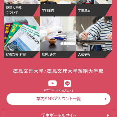
短期大学部
学科案内
学生生活
について
就職支援・進路
教育/研究
入試情報
徳島文理大学/徳島文理大学短期大学部
公式YouTube
公式LINE
学内SNSアカウント一覧
学生ポータルサイト