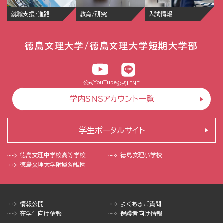
就職支援・進路
教育/研究
入試情報
徳島文理大学/徳島文理大学短期大学部
公式YouTube
公式LINE
学内SNSアカウント一覧
学生ポータルサイト
徳島文理中学校
高等学校
徳島文理小学校
徳島文理大学
附属幼稚園
情報公開
よくあるご質問
在学生向け情報
保護者向け情報