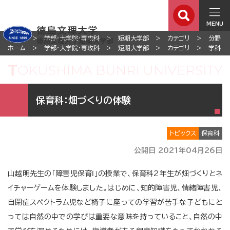
MENU
ホーム
学部・大学院・専攻科
短期大学部
カテゴリ
分野
ホーム
学部・大学院・専攻科
短期大学部
カテゴリ
学科
保育科：畑づくりの体験
トピックス
保育科
公開日 2021年04月26日
山越明先生の「障害児保育Ⅰ」の授業で、保育科2年生が畑づくりとネ
イチャーゲームを体験しました。はじめに、知的障害児、情緒障害児、
自閉症スペクトラム児など椅子に座っての学習が苦手な子どもにと
っては自然の中での学びは重要な意味を持っていること、自然の中