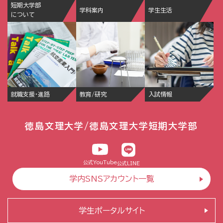
短期大学部
学科案内
学生生活
について
就職支援・進路
教育/研究
入試情報
徳島文理大学/徳島文理大学短期大学部
公式YouTube
公式LINE
学内SNSアカウント一覧
学生ポータルサイト