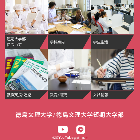
短期大学部
学科案内
学生生活
について
就職支援・進路
教育/研究
入試情報
徳島文理大学/徳島文理大学短期大学部
公式YouTube
公式LINE