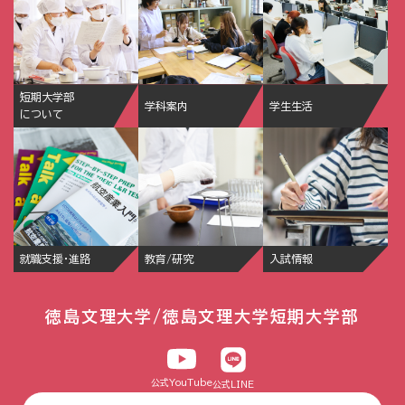
短期大学部
学科案内
学生生活
について
就職支援・進路
教育/研究
入試情報
徳島文理大学/徳島文理大学短期大学部
公式YouTube
公式LINE