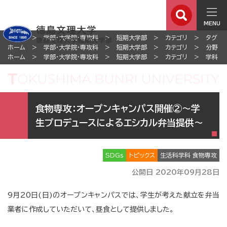
MENU
ホーム
学部・大学院・専攻科
短期大学部
カテゴリ
タグ
ホーム
学部・大学院・専攻科
短期大学部
カテゴリ
分野
ホーム
学部・大学院・専攻科
短期大学部
カテゴリ
学科
食物専攻：オープンキャンパス開催②～学
生プロデュースによるエシカル弁当提供～
SDGs
トピックス
生活科学科 食物専攻
公開日 2020年09月28日
9月20日(日)のオープンキャンパスでは、学生が考えた献立を弁当
業者に作成していただいて、昼食として提供しました。