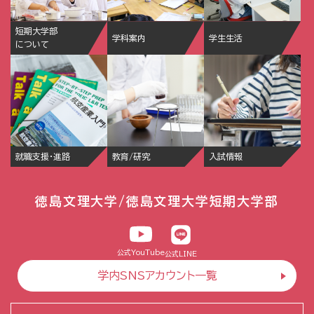
短期大学部
学科案内
学生生活
について
就職支援・進路
教育/研究
入試情報
徳島文理大学/徳島文理大学短期大学部
公式YouTube
公式LINE
学内SNSアカウント一覧