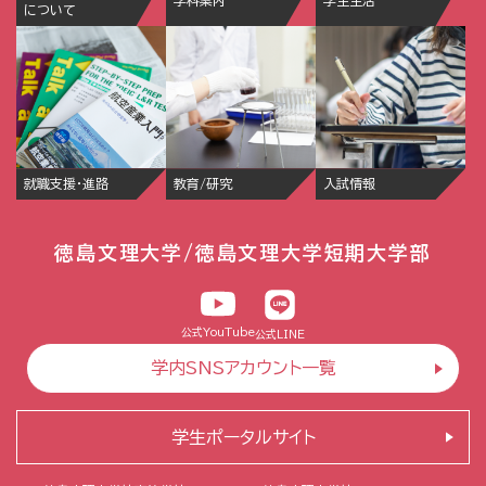
について
就職支援・進路
教育/研究
入試情報
徳島文理大学/徳島文理大学短期大学部
公式YouTube
公式LINE
学内SNSアカウント一覧
学生ポータルサイト