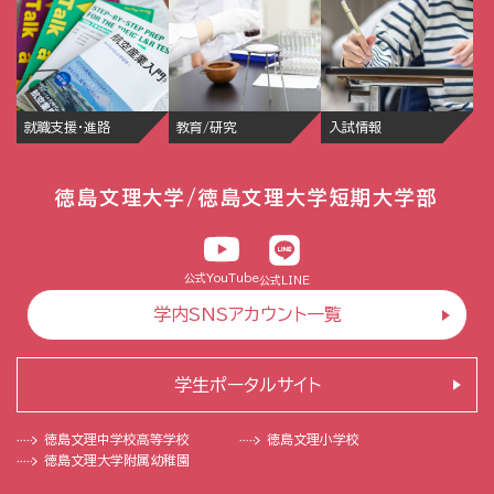
就職支援・進路
教育/研究
入試情報
徳島文理大学/徳島文理大学短期大学部
公式YouTube
公式LINE
学内SNSアカウント一覧
学生ポータルサイト
徳島文理中学校
高等学校
徳島文理小学校
徳島文理大学
附属幼稚園