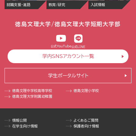
就職支援・進路
教育/研究
入試情報
徳島文理大学/徳島文理大学短期大学部
公式YouTube
公式LINE
学内SNSアカウント一覧
学生ポータルサイト
徳島文理中学校
高等学校
徳島文理小学校
徳島文理大学
附属幼稚園
情報公開
よくあるご質問
在学生向け情報
保護者向け情報