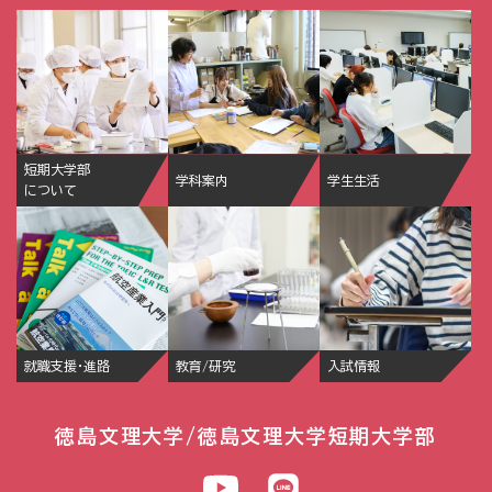
短期大学部
学科案内
学生生活
について
就職支援・進路
教育/研究
入試情報
徳島文理大学/徳島文理大学短期大学部