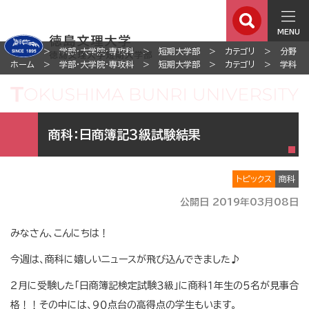
MENU
ホーム
学部・大学院・専攻科
短期大学部
カテゴリ
分野
ホーム
学部・大学院・専攻科
短期大学部
カテゴリ
学科
商科：日商簿記３級試験結果
トピックス
商科
公開日 2019年03月08日
みなさん、こんにちは！
今週は、商科に嬉しいニュースが飛び込んできました♪
２月に受験した「日商簿記検定試験３級」に商科１年生の５名が見事合
格！！その中には、９０点台の高得点の学生もいます。