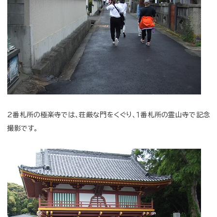
2番札所の極楽寺では、荘厳な門をくぐり、１番札所の霊山寺で記念
撮影です。