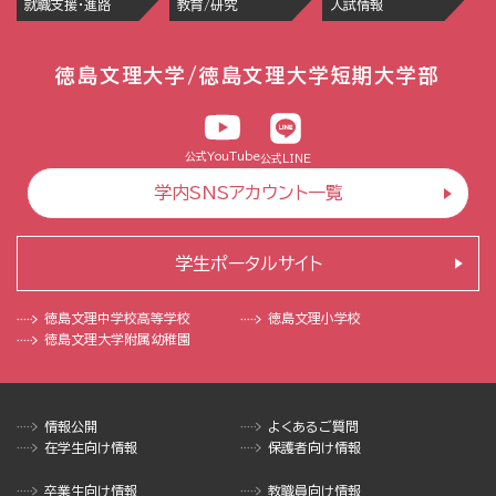
就職支援・進路
教育/研究
入試情報
徳島文理大学/徳島文理大学短期大学部
公式YouTube
公式LINE
学内SNSアカウント一覧
学生ポータルサイト
徳島文理中学校
高等学校
徳島文理小学校
徳島文理大学
附属幼稚園
情報公開
よくあるご質問
在学生向け情報
保護者向け情報
卒業生向け情報
教職員向け情報