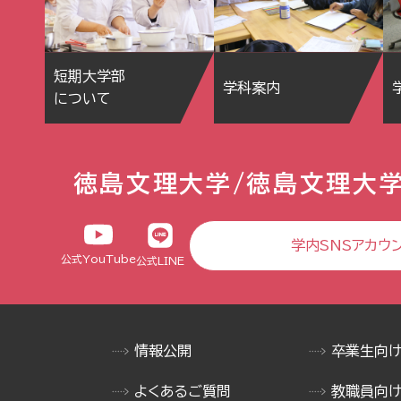
短期大学部
学科案内
について
徳島文理大学/徳島文理大
学内SNSアカウ
公式YouTube
公式LINE
情報公開
卒業生向
よくあるご質問
教職員向