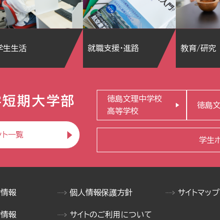
学生生活
就職支援・進路
教育/研究
学短期大学部
徳島文理中学校
徳島
高等学校
ント一覧
学生
け情報
個人情報保護方針
サイトマップ
け情報
サイトのご利用について