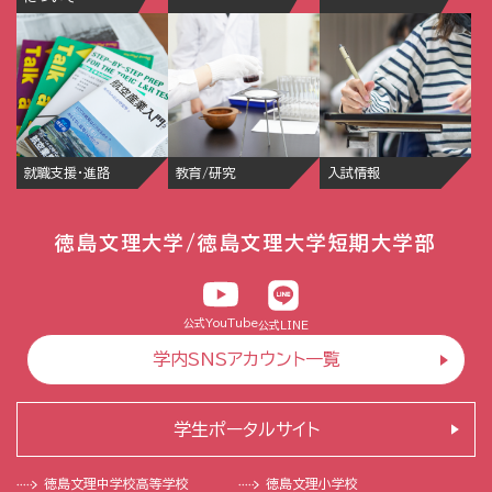
就職支援・進路
教育/研究
入試情報
徳島文理大学/徳島文理大学短期大学部
公式YouTube
公式LINE
学内SNSアカウント一覧
学生ポータルサイト
徳島文理中学校
高等学校
徳島文理小学校