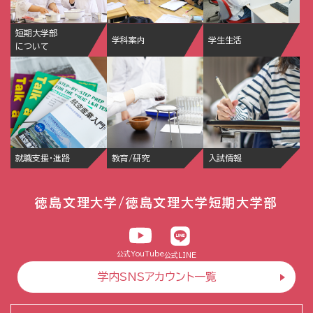
短期大学部
学科案内
学生生活
について
就職支援・進路
教育/研究
入試情報
徳島文理大学/徳島文理大学短期大学部
公式YouTube
公式LINE
学内SNSアカウント一覧