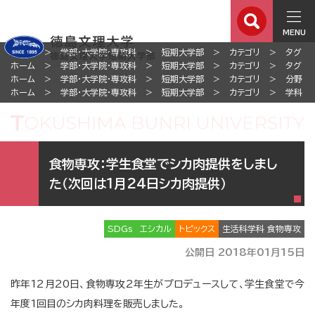
MENU
ホーム
学部・大学院・専攻科
短期大学部
カテゴリ
タグ
ホーム
学部・大学院・専攻科
短期大学部
カテゴリ
タグ
ホーム
学部・大学院・専攻科
短期大学部
カテゴリ
分野
ホーム
学部・大学院・専攻科
短期大学部
カテゴリ
学科
食物専攻：学生食堂でシカ肉提供をしまし
た（次回は1月24日シカ肉提供）
SDGs
エシカル
トピックス
生活科学科 食物専攻
公開日 2018年01月15日
昨年12月20日、食物専攻2年生がプロデュースして、学生食堂で今
年度1回目のシカ肉料理を販売しました。