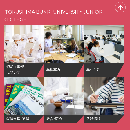
TOKUSHIMA BUNRI UNIVERSITY JUNIOR
COLLEGE
短期大学部
学科案内
学生生活
について
就職支援・進路
教育/研究
入試情報