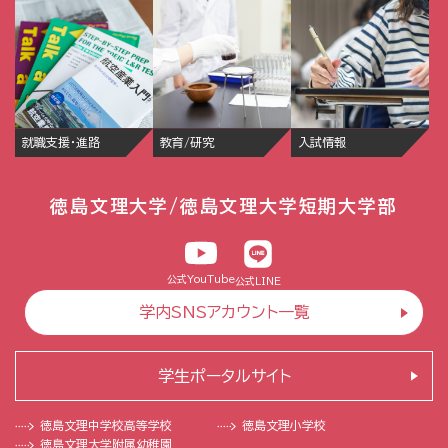
就職支援・進路
教育/研究
入試情報
徳島文理大学/徳島文理大学短期大学部
公式YouTube
公式LINE
学内SNSアカウント一覧
学生ポータルサイト
徳島文理中学校
高等学校
徳島文理小学校
徳島文理大学
附属幼稚園