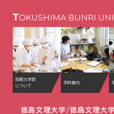
T
OKUSHIMA BUNRI UNI
短期大学部
学科案内
について
徳島文理大学/徳島文理大