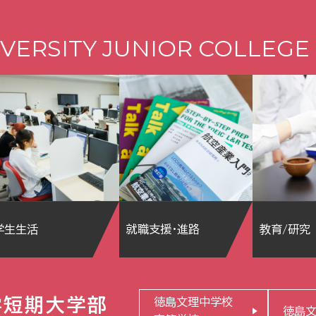
VERSITY JUNIOR COLLEGE
学生生活
就職支援・進路
教育/研究
学短期大学部
徳島文理中学校
徳島