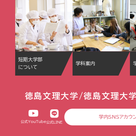
短期大学部
学科案内
について
徳島文理大学/徳島文理大
学内SNSアカウ
公式YouTube
公式LINE