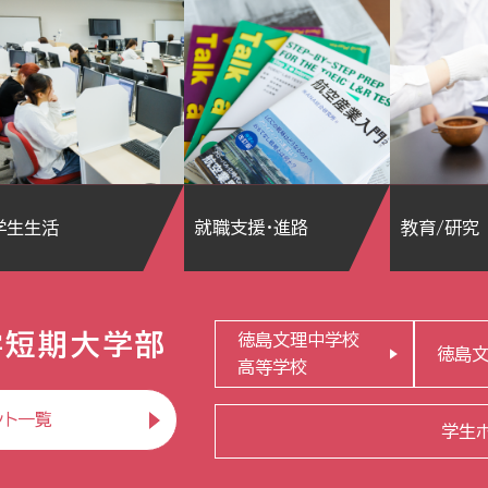
学生生活
就職支援・進路
教育/研究
学短期大学部
徳島文理中学校
徳島
高等学校
ント一覧
学生