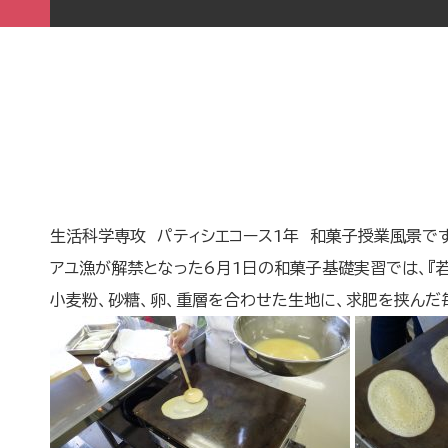
生活科学専攻 パティシエコース1年 和菓子授業風景で
アユ漁が解禁となった6月1日の和菓子基礎実習では、『若
小麦粉、砂糖、卵、重層を合わせた生地に、求肥を挟んだ