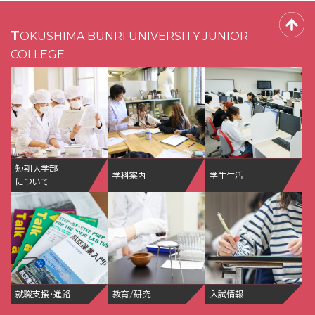
TOKUSHIMA BUNRI UNIVERSITY JUNIOR
COLLEGE
短期大学部
学科案内
学生生活
について
就職支援・進路
教育/研究
入試情報