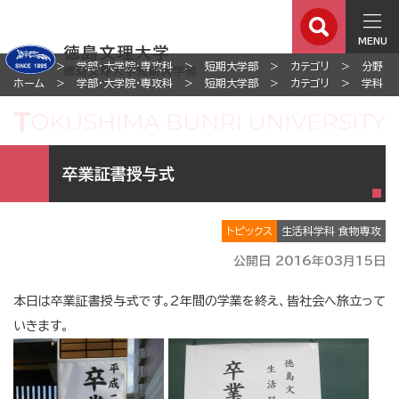
MENU
ホーム
学部・大学院・専攻科
短期大学部
カテゴリ
分野
ホーム
学部・大学院・専攻科
短期大学部
カテゴリ
学科
卒業証書授与式
トピックス
生活科学科 食物専攻
公開日 2016年03月15日
本日は卒業証書授与式です。2年間の学業を終え、皆社会へ旅立って
いきます。