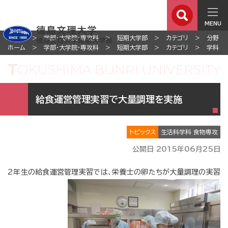
MENU
ホーム
学部・大学院・専攻科
短期大学部
カテゴリ
分野
ホーム
学部・大学院・専攻科
短期大学部
カテゴリ
学科
給食運営管理実習で大量調理を実施
トピックス
生活科学科 食物専攻
公開日 2015年06月25日
2年生の給食運営管理実習では、栄養士の卵たちが大量調理の実習