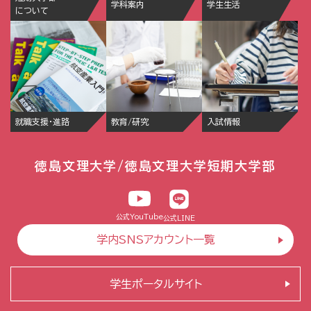
学科案内
学生生活
について
就職支援・進路
教育/研究
入試情報
徳島文理大学/徳島文理大学短期大学部
公式YouTube
公式LINE
学内SNSアカウント一覧
学生ポータルサイト