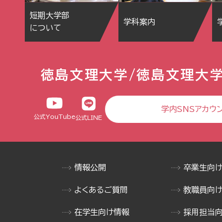
短期大学部
学科案内
について
徳島文理大学/徳島文理大
学内SNSアカウ
公式YouTube
公式LINE
情報公開
卒業生向
よくあるご質問
教職員向
在学生向け情報
採用担当