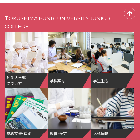
TOKUSHIMA BUNRI UNIVERSITY JUNIOR
COLLEGE
短期大学部
学科案内
学生生活
について
就職支援・進路
教育/研究
入試情報