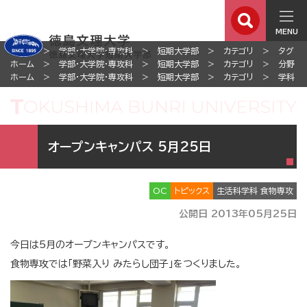
MENU
ホーム
学部・大学院・専攻科
短期大学部
カテゴリ
タグ
ホーム
学部・大学院・専攻科
短期大学部
カテゴリ
分野
ホーム
学部・大学院・専攻科
短期大学部
カテゴリ
学科
オープンキャンパス 5月25日
OC
トピックス
生活科学科 食物専攻
公開日 2013年05月25日
今日は5月のオープンキャンパスです。
食物専攻では「野菜入り みたらし団子」をつくりました。