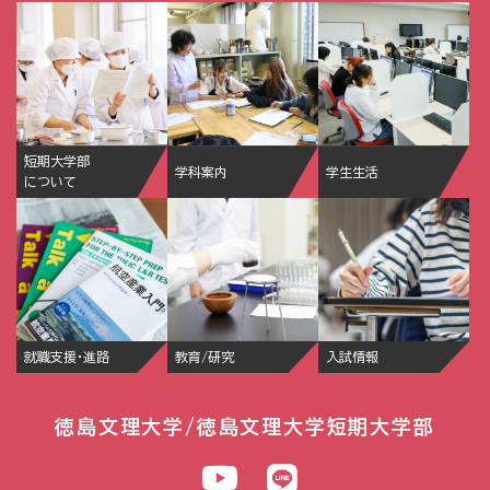
短期大学部
学科案内
学生生活
について
就職支援・進路
教育/研究
入試情報
徳島文理大学/徳島文理大学短期大学部