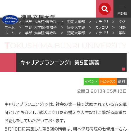
MENU
ホーム
学部・大学院・専攻科
短期大学部
カテゴリ
タグ
ホーム
学部・大学院・専攻科
短期大学部
カテゴリ
分野
ホーム
学部・大学院・専攻科
短期大学部
カテゴリ
学科
キャリアプランニングⅠ 第５回講義
イベント
トピックス
商科
公開日 2013年05月13日
キャリアプランニングⅠでは、社会の第一線で活躍されている方を講
師としてお迎えし、就活に向けた心構えや人生設計に繋がる貴重な
お話しをしていただいております。
５月１０日に実施した第５回の講義は、洲本伊月病院の七條浩一さん