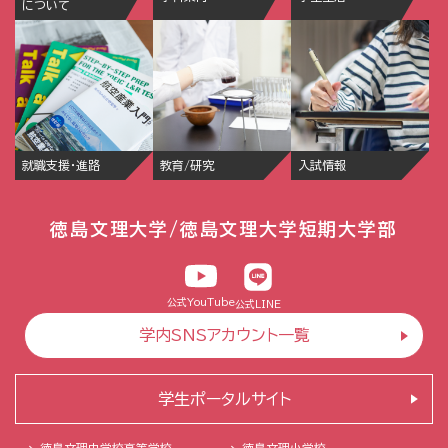
について
就職支援・進路
教育/研究
入試情報
徳島文理大学/徳島文理大学短期大学部
公式YouTube
公式LINE
学内SNSアカウント一覧
学生ポータルサイト