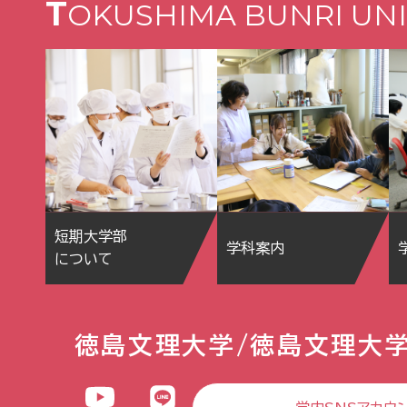
T
OKUSHIMA BUNRI UNI
短期大学部
学科案内
について
徳島文理大学/徳島文理大