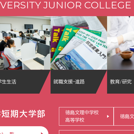
VERSITY JUNIOR COLLEGE
学生生活
就職支援・進路
教育/研究
学短期大学部
徳島文理中学校
徳島
高等学校