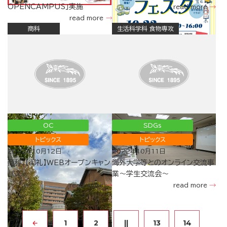
OPENCAMPUS」実施
read more
read more
商科
生活科学科 食物専攻
OC
SDGs
トピックス
トピックス
2022年10月12日
2022年10月11日
商科：【御礼】WEBオープンキャン
海外大学等とのオンライン交流事
パス
業～学生交流会～
read more
read more
1
2
||
13
14