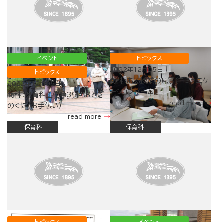
イベント
トピックス
2022年12月05日
トピックス
商科：ある授業の風景（コミュニケ
2022年12月05日
ーションゲーム）
商科：保育科主催第39回おとぎ
read more
のくに（お手伝い）
read more
保育科
保育科
トピックス
イベント