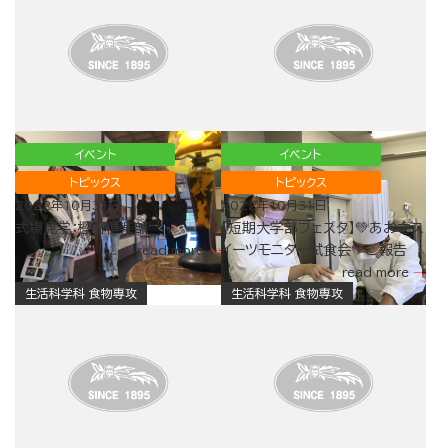
イベント
イベント
トピックス
トピックス
2022年10月31日
2022年10月31日
式場見学：樫野倶楽部
【短期大学部フェスタ】💚あおさス
イーツモニター試食会💚ご報告
read more
read more
生活科学科 食物専攻
生活科学科 食物専攻