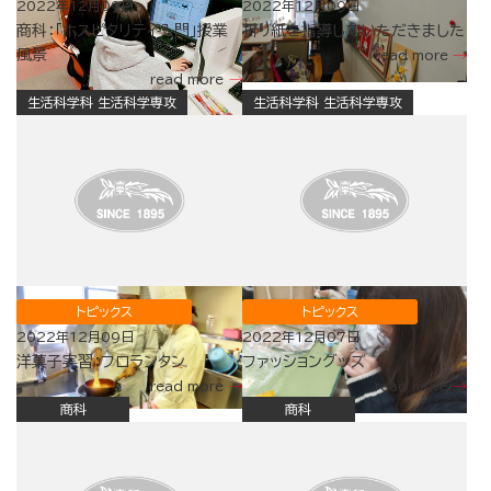
2022年12月09日
2022年12月09日
商科：「ホスピタリティ入門」授業
折り紙を指導していただきました
風景
read more
read more
生活科学科 生活科学専攻
生活科学科 生活科学専攻
トピックス
トピックス
2022年12月09日
2022年12月07日
洋菓子実習：フロランタン
ファッショングッズ
read more
read more
商科
商科