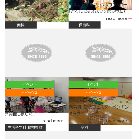
read more
サステナブルファッションショー
（とくしまSDGsシンポジウム）
read more
商科
保育科
イベント
イベント
トピックス
トピックス
2022年10月22日
2022年10月22日
商科：【御礼】【ご報告】短大フェス
保育科：短大フェスタ ペンギン
タ開催しました！
クラブ
read more
read more
生活科学科 食物専攻
商科