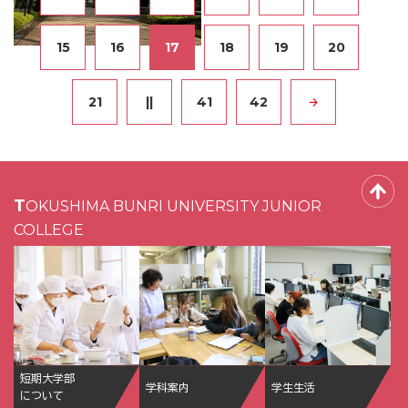
15
16
17
18
19
20
21
||
41
42
TOKUSHIMA BUNRI UNIVERSITY JUNIOR
COLLEGE
短期大学部
学科案内
学生生活
について