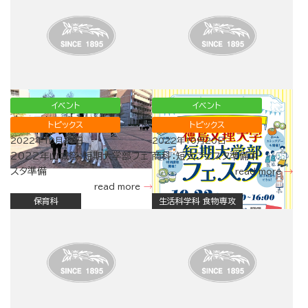
イベント
イベント
トピックス
トピックス
2022年10月21日
2022年10月20日
2022年山城祭：短期大学部フェ
商科：短大フェスタ準備中
スタ準備
read more
read more
保育科
生活科学科 食物専攻