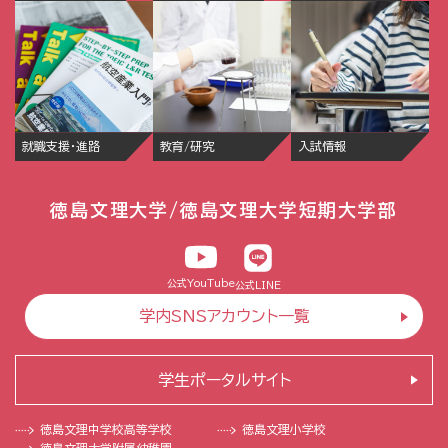
就職支援・進路
教育/研究
入試情報
徳島文理大学/徳島文理大学短期大学部
公式YouTube
公式LINE
学内SNSアカウント一覧
学生ポータルサイト
徳島文理中学校
高等学校
徳島文理小学校