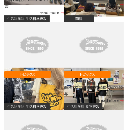
read more
会
read more
生活科学科 生活科学専攻
商科
トピックス
トピックス
2022年11月11日
2022年11月10日
陶芸授業
商科：検定試験の成績優秀賞を授
与
read more
read more
生活科学科 生活科学専攻
生活科学科 食物専攻