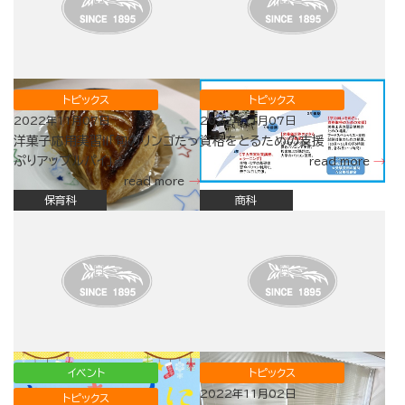
トピックス
トピックス
2022年11月07日
2022年11月07日
洋菓子応用実習Ⅱ「旬のリンゴたっ
資格をとるための支援
ぷりアップルパイ」🍎
read more
read more
保育科
商科
イベント
トピックス
2022年11月02日
トピックス