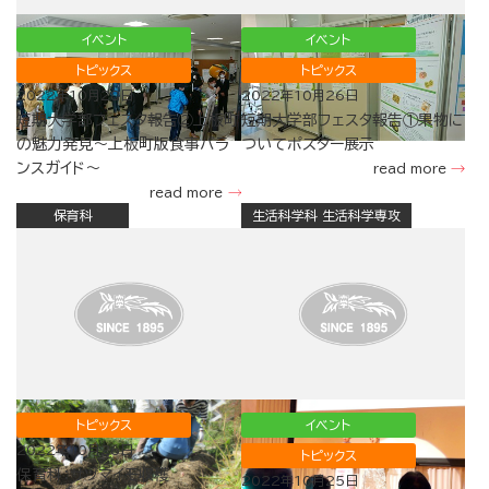
イベント
イベント
トピックス
トピックス
2022年10月28日
2022年10月26日
短期大学部フェスタ報告②上板町
短期大学部フェスタ報告①果物に
の魅力発見～上板町版食事バラ
ついてポスター展示
ンスガイド～
read more
read more
保育科
生活科学科 生活科学専攻
トピックス
イベント
2022年10月26日
トピックス
保育科：サツマイモ収穫
2022年10月25日