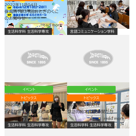
商科：「秘書実務」の授業風景✨
2022年11月04日
read more
保育科：第39回おとぎのくに
のお知らせ
read more
生活科学科 生活科学専攻
言語コミュニケーション学科
イベント
イベント
トピックス
トピックス
2022年11月02日
2022年11月02日
式場見学：ノビア・ノビオ
英語の絵本の読み聞かせ
read more
read more
生活科学科 生活科学専攻
生活科学科 生活科学専攻