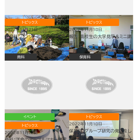
トピックス
トピックス
2022年11月21日
2022年11月18日
保育科：パンジーとビオラを植え
報告：高校生の大学見学＆ミニ講
ました
座
read more
read more
商科
保育科
イベント
トピックス
2022年11月18日
トピックス
保育科：グループ研究の発表をし
2022年11月18日
ました。
商科：洋食のテーブルマナー講習