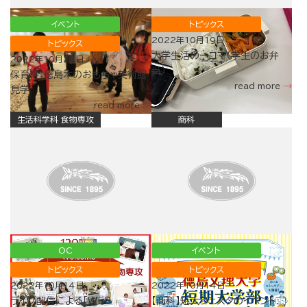
イベント
トピックス
2022年10月19日
トピックス
大学生活の一コマ（学生のお弁
2022年10月20日
当）
保育科：徳島木のおもちゃ美術館
read more
見学
read more
生活科学科 食物専攻
商科
OC
イベント
トピックス
トピックス
2022年10月14日
2022年10月14日
ライブ配信による「WEB
【商科】短大フェスタのイベント