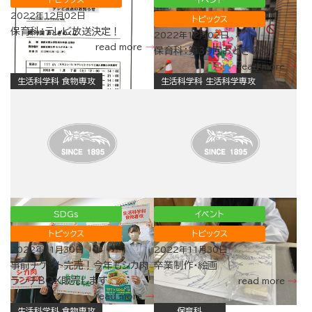
2022年12月02日
トピックス
保育科：テレビ放送決定！
2022年12月02日
read more
保育科：第39回おとぎのくに
read more
生活科学科 食物専攻
生活科学科 生活科学専攻
SDGs
イベント
トピックス
トピックス
2022年11月30日
2022年11月30日
事前チケット完売！今年もシカ肉
卒業制作・絵画
ランチBOX販売します
read more
read more
生活科学科 食物専攻
保育科