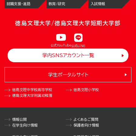
就職支援・進路
教育/研究
入試情報
徳島文理大学/徳島文理大学短期大学部
公式YouTube
公式LINE
学内SNSアカウント一覧
学生ポータルサイト
徳島文理中学校
高等学校
徳島文理小学校
徳島文理大学
附属幼稚園
情報公開
よくあるご質問
在学生向け情報
保護者向け情報