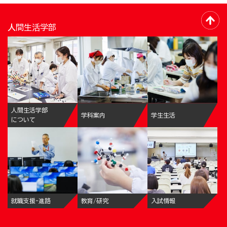
人間生活学部
人間生活学部
学科案内
学生生活
について
就職支援・進路
教育/研究
入試情報