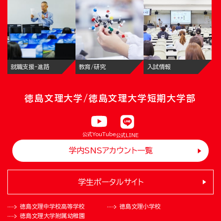
就職支援・進路
教育/研究
入試情報
徳島文理大学/徳島文理大学短期大学部
公式YouTube
公式LINE
学内SNSアカウント一覧
学生ポータルサイト
徳島文理中学校
高等学校
徳島文理小学校
徳島文理大学
附属幼稚園