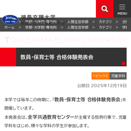
MENU
ホーム
学部・大学院・専攻科
人間生活学部
カテゴリ
分野
ホーム
学部・大学院・専攻科
人間生活学部
カテゴリ
学科
教員・保育士等 合格体験発表会
トピックス
児童学科
公開日 2025年12月19日
教員・保育士等 合格体験発表会
本学では毎年この時期に、「
」を
開催しています。
全学共通教育センター
本発表会は、
が主催する恒例行事で、児童
学科をはじめ、様々な学科の学生が参加します。