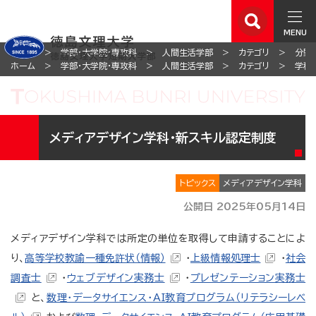
MENU
ホーム
学部・大学院・専攻科
人間生活学部
カテゴリ
分野
ホーム
学部・大学院・専攻科
人間生活学部
カテゴリ
学科
メディアデザイン学科・新スキル認定制度
トピックス
メディアデザイン学科
公開日 2025年05月14日
メディアデザイン学科では所定の単位を取得して申請することによ
り、
高等学校教諭一種免許状（情報）
・
上級情報処理士
・
社会
調査士
・
ウェブデザイン実務士
・
プレゼンテーション実務士
と、
数理・データサイエンス・AI教育プログラム（リテラシーレベ