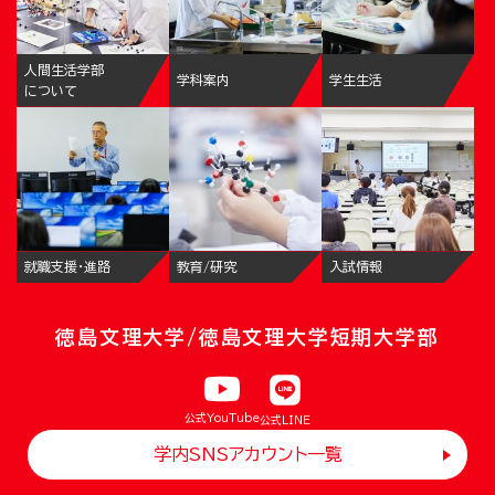
人間生活学部
学科案内
学生生活
について
就職支援・進路
教育/研究
入試情報
徳島文理大学/徳島文理大学短期大学部
公式YouTube
公式LINE
学内SNSアカウント一覧