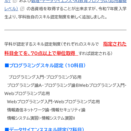
ル）
および
数理・データサイエンス・AI教育プログラム（応用基礎
レベル）
の各資格を取得することが出来ますが、令和7年度入学
生より、学科独自のスキル認定制度を新しく追加しました。
指定された
学科が認定するスキル認定制度（それぞれのスキルで
科目全てを、70点以上で単位取得
すれば認定される）
■
プログラミングスキル認定 （10科目）
プログラミング入門・プログラミング応用
プログラミング論A・プログラミング論BWebプログラミング入門・
Webプログラミング応用
Webプログラミング入門・Webプログラミング応用
情報通信ネットワーク論・情報セキュリティ論
情報システム演習Ⅰ・情報システム演習Ⅱ
■
データサイエンススキル認定（7科目）