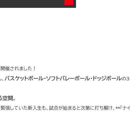
が開催されました！
バスケットボール・ソフトバレーボール・ドッジボール
し、
の
る空間
。
張していた新入生も、試合が始まると次第に打ち解け、**「ナイス