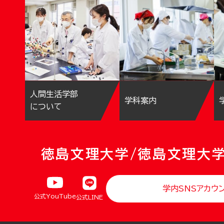
人間生活学部
学科案内
について
徳島文理大学/徳島文理大
学内SNSアカウ
公式YouTube
公式LINE