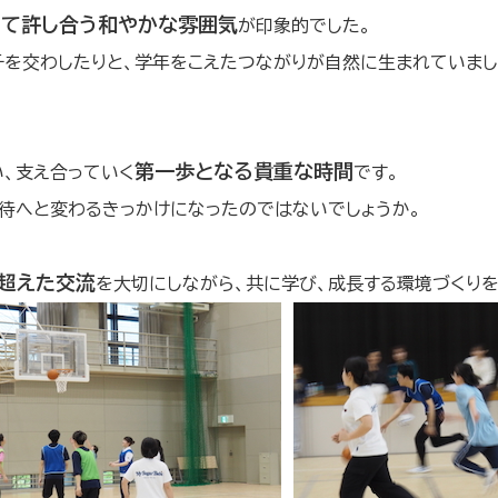
って許し合う和やかな雰囲気
が印象的でした。
チを交わしたりと、学年をこえたつながりが自然に生まれていまし
。
第一歩となる貴重な時間
、支え合っていく
です。
待へと変わるきっかけになったのではないでしょうか。
超えた交流
を大切にしながら、共に学び、成長する環境づくりを