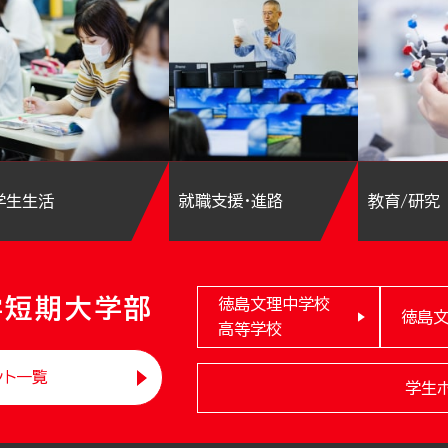
学生生活
就職支援・進路
教育/研究
学短期大学部
徳島文理中学校
徳島
高等学校
ント一覧
学生