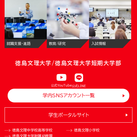
就職支援・進路
教育/研究
入試情報
徳島文理大学/徳島文理大学短期大学部
公式YouTube
公式LINE
学内SNSアカウント一覧
学生ポータルサイト
徳島文理中学校
高等学校
徳島文理小学校
徳島文理大学
附属幼稚園