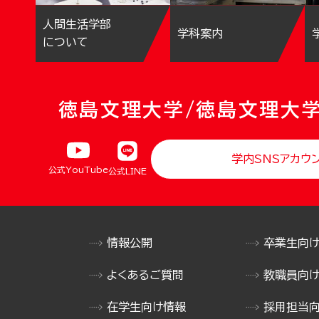
人間生活学部
学科案内
について
徳島文理大学/徳島文理大
学内SNSアカウ
公式YouTube
公式LINE
情報公開
卒業生向
よくあるご質問
教職員向
在学生向け情報
採用担当