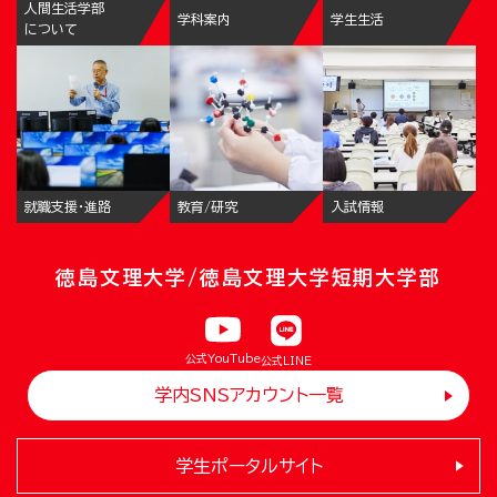
人間生活学部
学科案内
学生生活
について
就職支援・進路
教育/研究
入試情報
徳島文理大学/徳島文理大学短期大学部
公式YouTube
公式LINE
学内SNSアカウント一覧
学生ポータルサイト