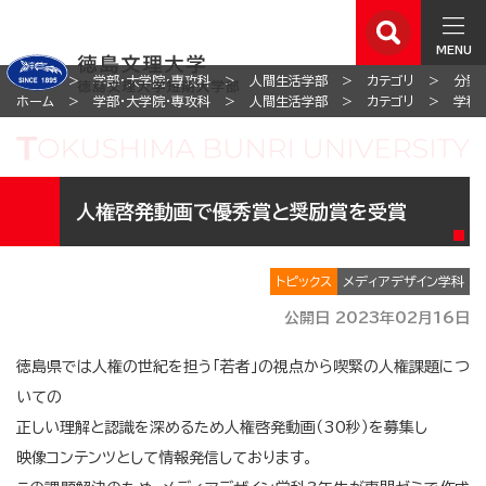
MENU
ホーム
学部・大学院・専攻科
人間生活学部
カテゴリ
分野
ホーム
学部・大学院・専攻科
人間生活学部
カテゴリ
学科
人権啓発動画で優秀賞と奨励賞を受賞
トピックス
メディアデザイン学科
公開日 2023年02月16日
徳島県では人権の世紀を担う「若者」の視点から喫緊の人権課題につ
いての
正しい理解と認識を深めるため人権啓発動画（30秒）を募集し
映像コンテンツとして情報発信しております。