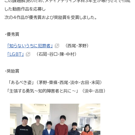
この課題解決のため、メディアデザイン学科3年生が専門ゼミで作成
した動画作品を応募し
次の4作品が優秀賞および奨励賞を受賞しました。
・優秀賞
「知らないうちに犯罪者」
（西尾・茅野）
「ＬＧＢＴ」
（石岡・谷口・陳・中村）
・奨励賞
「あるべき姿」 （茅野・東條・西尾・淡中・古田・末岡）
「主張する勇気～知的障害者と共に～」 （淡中・古田）