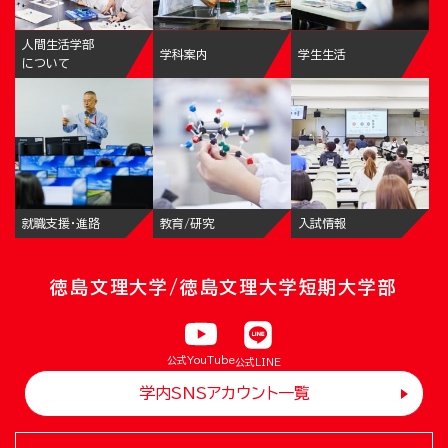
人間生活学部
学科案内
学生生活
について
就職支援・進路
教育/研究
入試情報
徳島文理大学/徳島文理大学短期大学部
公式YouTube
公式LINE
学内SNSアカウント一覧