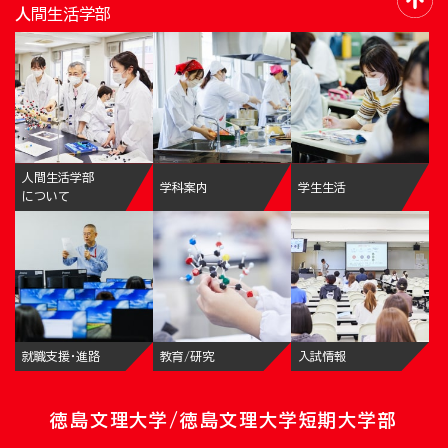
人間生活学部
人間生活学部
学科案内
学生生活
について
就職支援・進路
教育/研究
入試情報
徳島文理大学/徳島文理大学短期大学部