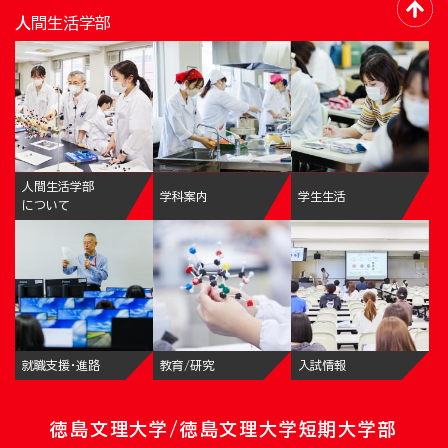
人間生活学部
人間生活学部
学科案内
学生生活
について
就職支援・進路
教育/研究
入試情報
徳島文理大学/徳島文理大学短期大学部